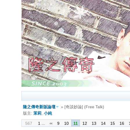
隆之傳奇新版論壇
» [奇談妙論] (Free Talk)
版主:
茉莉
,
小純
‹‹
567
1 ...
9
10
11
12
13
14
15
16