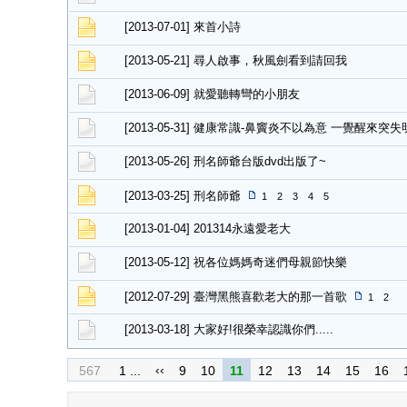
[2013-07-01] 來首小詩
[2013-05-21] 尋人啟事，秋風劍看到請回我
[2013-06-09] 就愛聽轉彎的小朋友
[2013-05-31] 健康常識-鼻竇炎不以為意 一覺醒來突失
[2013-05-26] 刑名師爺台版dvd出版了~
[2013-03-25] 刑名師爺
1
2
3
4
5
[2013-01-04] 201314永遠愛老大
[2013-05-12] 祝各位媽媽奇迷們母親節快樂
[2012-07-29] 臺灣黑熊喜歡老大的那一首歌
1
2
[2013-03-18] 大家好!很榮幸認識你們.....
‹‹
567
1 ...
9
10
11
12
13
14
15
16