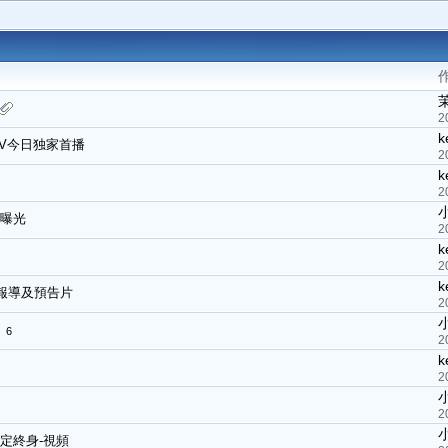
2
k
》MV今日独家首播
2
k
2
照曝光
2
k
2
k
播出報導及預告片
2
6
2
k
2
2
情定終身-視頻