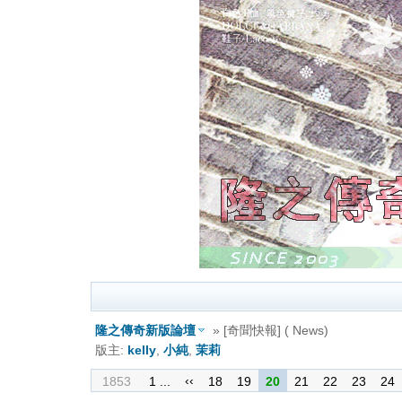
隆之傳奇新版論壇
» [奇聞快報] ( News)
版主:
kelly
,
小純
,
茉莉
‹‹
1853
1 ...
18
19
20
21
22
23
24