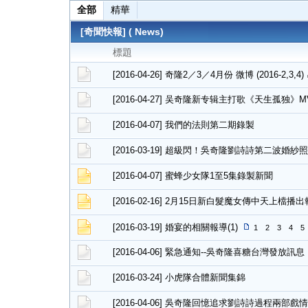
全部
精華
[奇聞快報] ( News)
標題
[2016-04-26] 奇隆2／3／4月份 微博 (2016-2,3,4)
[2016-04-27] 吴奇隆新专辑主打歌《天生孤独
[2016-04-07] 我們的法則第二期錄製
[2016-03-19] 超級閃！吳奇隆劉詩詩第二波婚紗
[2016-04-07] 蜜蜂少女隊1至5集錄製新聞
[2016-02-16] 2月15日新白髮魔女傳中天上檔
[2016-03-19] 婚宴的相關報導(1)
1
2
3
4
5
[2016-04-06] 緊急通知--吳奇隆喜糖台灣發放訊息
[2016-03-24] 小虎隊合體新聞集錦
[2016-04-06] 吳奇隆回憶追求劉詩詩過程兩部戲