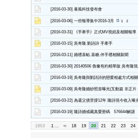
[2016-03-30] 暴風科技發布會
[2016-03-06] 一些報導集中2016-3月
1
2
[2016-03-31] 《手牽手》正式MV視頻及相關報導
[2016-03-15] 吳奇隆.劉詩詩 手牽手
[2016-03-11] 婚禮喜帖.喜糖.伴手禮相關新聞
[2016-03-30] 20140506 魯豫有約精華版 吳
[2016-03-19] 吳奇隆與劉詩詩的戀愛相處方式相
[2016-03-09] 吳奇隆婚紗照首曝光(互動篇 非正片 
[2016-03-22] 為還父債苦撐12年 隆詩現今收入曝
[2016-03-19] 隆詩婚戒藏真愛密碼 576644解謎
‹‹
1853
1 ...
18
19
20
21
22
23
24