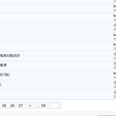
2
k
2
k
2
2
k
2
k
2
奇隆現場表白劉詩詩
2
關報導
2
k
共7張)
2
光
2
2
››
25
26
27
... 93