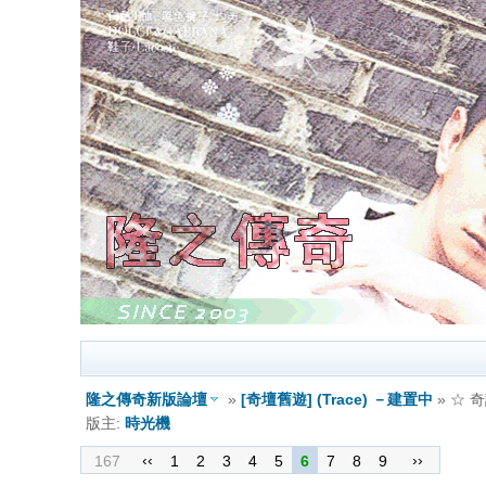
隆之傳奇新版論壇
»
[奇壇舊遊] (Trace) －建置中
» ☆ 
版主:
時光機
‹‹
››
167
1
2
3
4
5
6
7
8
9