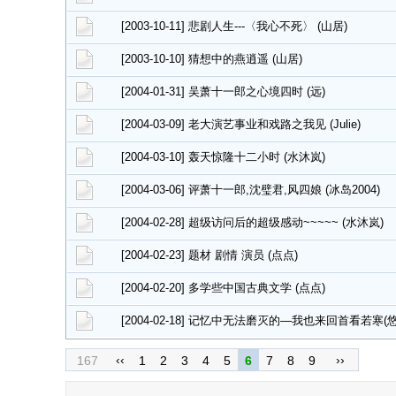
[2003-10-11] 悲剧人生---〈我心不死〉 (山居)
[2003-10-10] 猜想中的燕逍遥 (山居)
[2004-01-31] 吴萧十一郎之心境四时 (远)
[2004-03-09] 老大演艺事业和戏路之我见 (Julie)
[2004-03-10] 轰天惊隆十二小时 (水沐岚)
[2004-03-06] 评萧十一郎,沈璧君,风四娘 (冰岛2004)
[2004-02-28] 超级访问后的超级感动~~~~~ (水沐岚)
[2004-02-23] 题材 剧情 演员 (点点)
[2004-02-20] 多学些中国古典文学 (点点)
[2004-02-18] 记忆中无法磨灭的—我也来回首看若寒(
‹‹
››
167
1
2
3
4
5
6
7
8
9