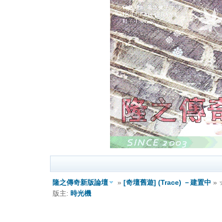
隆之傳奇新版論壇
»
[奇壇舊遊] (Trace) －建置中
»
版主:
時光機