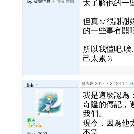
太了解他的一些
發短消息
當前離線
但真ㄉ很謝謝妳
的一些事有關
所以我懂吧.唉.
己太累ㄌ
發表於 2012-7-22 23:12
只
茉莉
我是這麼認為
奇隆的傳記，
我們。
版主
現今，因為他
不急。