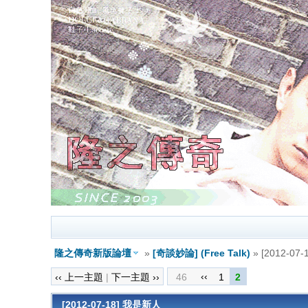
隆之傳奇新版論壇
»
[奇談妙論] (Free Talk)
» [2012-07
‹‹
‹‹ 上一主題
|
下一主題 ››
46
1
2
[2012-07-18] 我是新人