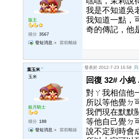
嘿嘿，茉莉說
我是不知道吳
我知道一點，
版主
奇的傳記，他
積分
3567
發短消息
當前離線
發表於 2012-7-23 15:58
只
葉玉米
玉米
回復 32# 小純
對ㄚ我相信他
所以等他覺ㄉ
銀月騎士
我們現在默默
等他自己覺ㄉ
積分
188
說不定到時會
發短消息
當前離線