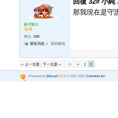
回復 32# 小純
那我現在是守護星
銀月騎士
積分
188
發短消息
當前離線
‹‹
‹‹ 上一主題
|
下一主題 ››
46
1
2
Powered by
Discuz!
6.0.0
© 2001-2007
Comsenz Inc.