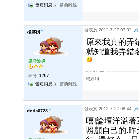
發短消息
當前離線
發表於 2012-7-27 07:02
只
楊婷娟
原來我真的弄
就知道我弄錯
風雲波導
積分
1207
楊婷娟
發短消息
當前離線
發表於 2012-7-27 08:44
只
doris0728
嘻!論壇洋溢著
照顧自己的.昨