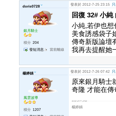
發表於 2012-7-25 23:15
只
doris0728
回復 32# 小純
小純,若伊也想
銀月騎士
美食誘感袋子姐
傳奇新版論壇有
積分
204
我再去提醒她一
發短消息
當前離線
發表於 2012-7-26 07:42
只
楊婷娟
原來銀月騎士就
奇隆 才能在
風雲波導
楊婷娟
積分
1207