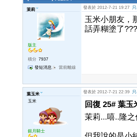
發表於 2012-7-21 19:27
只
茉莉
玉米小朋友，
話弄糊塗了??
版主
積分
7937
發短消息
當前離線
發表於 2012-7-21 22:39
只
葉玉米
玉米
回復 25# 葉
茉莉...嘻.
銀月騎士
但我說的是小