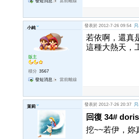
發短消息
當前離線
發表於 2012-7-26 09:54
只
小純
若依啊，還真
這種大熱天，
版主
積分
3567
發短消息
當前離線
發表於 2012-7-26 20:37
只
茉莉
回復 34# dor
挖~~若伊，妳