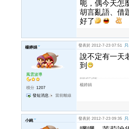
呃，偶今天怎麼
胡言亂語、借
好了
發表於 2012-7-23 07:51
只
楊婷娟
說不定有一天
到
風雲波導
楊婷娟
積分
1207
發短消息
當前離線
發表於 2012-7-23 09:35
只
小純