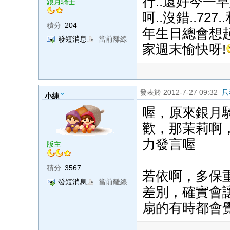
行..還好今一早
銀月騎士
呵..沒錯..72
積分
204
年生日總會想起他
發短消息
當前離線
家週末愉快呀!
發表於 2012-7-27 09:32
只
小純
喔，原來銀月
歡，那茉莉啊
力發言喔
版主
積分
3567
若依啊，多保
發短消息
當前離線
差別，確實會
扇的有時都會