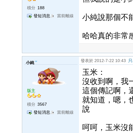
積分
188
小純說那個不能
發短消息
當前離線
哈哈真的非常感
發表於 2012-7-22 10:43
只
小純
玉米：
沒收到啊，我
這個傳記啊，
版主
就知道，嗯，
積分
3567
說
發短消息
當前離線
呵呵，玉米沒