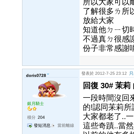
所以大家可以
了解很多ㄌ所以
放給大家
知道他ㄉㄧ切時
不過真ㄉ很感
份子非常感謝唷.
發表於 2012-7-25 23:12
只
doris0728
回復 30# 茉莉
一段時間沒回來
銀月騎士
的!認同苿莉所
大家都老了..
積分
204
這些奇蹟..當
發短消息
當前離線