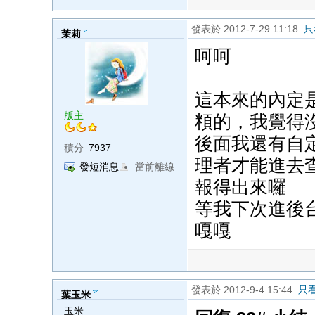
發表於 2012-7-29 11:18
只
茉莉
呵呵
這本來的內定
版主
頪的，我覺得
後面我還有自
積分
7937
理者才能進去
發短消息
當前離線
報得出來囉
等我下次進後
嘎嘎
發表於 2012-9-4 15:44
只
葉玉米
玉米