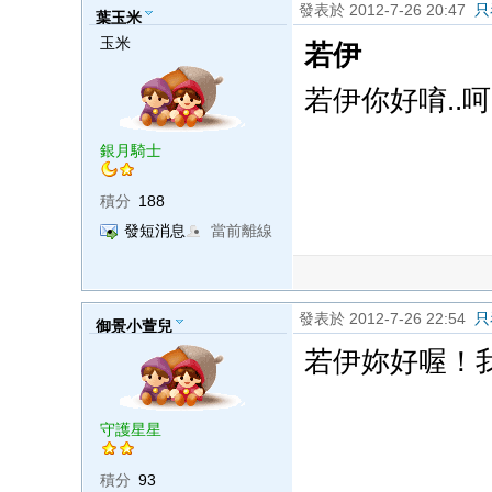
發表於 2012-7-26 20:47
只
葉玉米
玉米
若伊
若伊你好唷..呵
銀月騎士
積分
188
發短消息
當前離線
發表於 2012-7-26 22:54
只
御景小萱兒
若伊妳好喔！
守護星星
積分
93