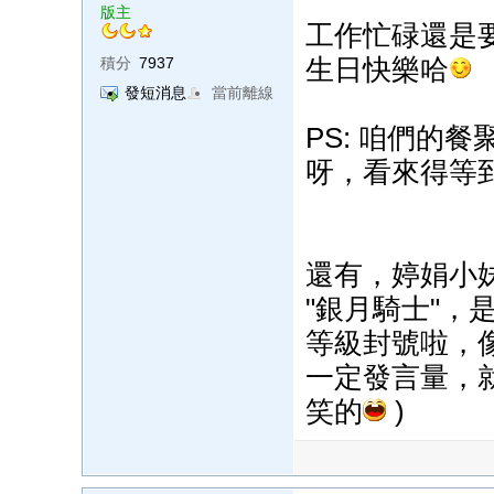
版主
工作忙碌還是
生日快樂哈
積分
7937
發短消息
當前離線
PS: 咱們的
呀，看來得等
還有，婷娟小
"銀月騎士"
等級封號啦，像
一定發言量，
笑的
)