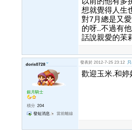
以前的他有多拚
想就覺得人生也
對7月總是又愛
的呀..不過有
話說親愛的苿莉
發表於 2012-7-25 23:12
只
doris0728
歡迎玉米.和婷娟
銀月騎士
積分
204
發短消息
當前離線