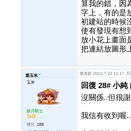
算我的錯，因
字上，有的是
初建站的時候
使有發現有想
放小花上畫面
把連結放圖形
發表於 2012-7-22 11:17
只
葉玉米
玉米
回復 28# 小純
沒關係..但很
銀月騎士
我信有收到喔.
積分
188