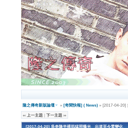
隆之傳奇新版論壇
»
[奇聞快報] ( News)
» [2017-0
‹‹ 上一主題
|
下一主題 ››
[2017-04-20] 吳奇隆半裸肌猛照曝光 出道至今零變化