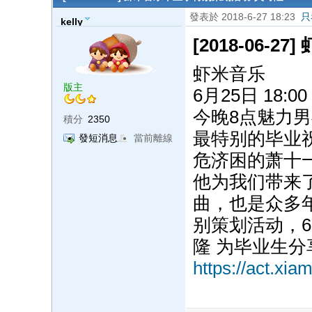
發表於 2018-6-27 18:23
只
kelly
[2018-06
虾米音乐
版主
6月25日 18:00
今晚8点魅力
積分
2350
最特别的毕业
發短消息
當前離線
危济困的萧十一
他为我们带来
曲，也是众多
别策划活动，6月
隆 为毕业生
https://act.xi