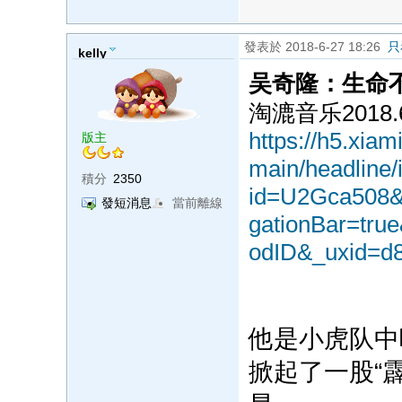
發表於 2018-6-27 18:26
只
kelly
吴奇隆：生命
淘漉音乐2018.6
https://h5.xia
版主
main/headline/
積分
2350
id=U2Gca508&
發短消息
當前離線
gationBar=tru
odID&_uxid=d
他是小虎队中
掀起了一股“