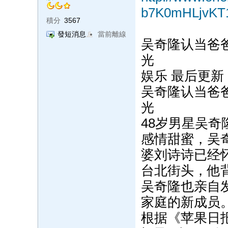
b7K0mHLjvKT
積分
3567
發短消息
當前離線
吴奇隆认当爸
光
娱乐 最后更新 2
吴奇隆认当爸
光
48岁男星吴
感情甜蜜，吴
婆刘诗诗已经
台北街头，他
吴奇隆也亲自
家庭的新成员
根据《苹果日