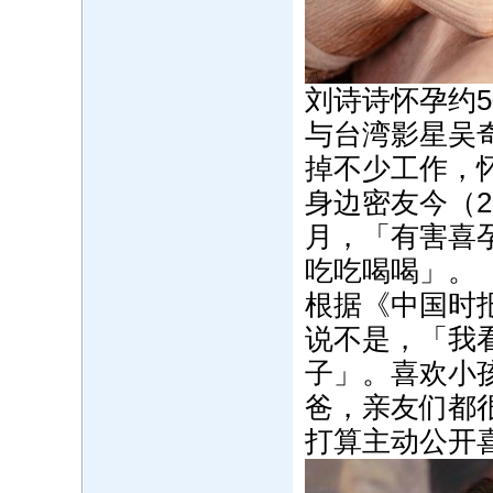
刘诗诗怀孕约5
与台湾影星吴
掉不少工作，
身边密友今（2
月，「有害喜
吃吃喝喝」。
根据《中国时
说不是，「我
子」。喜欢小
爸，亲友们都
打算主动公开