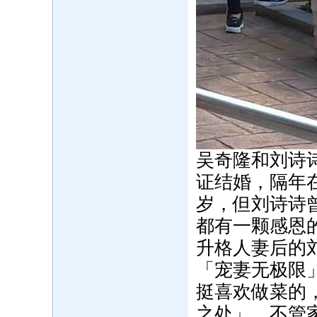
吴奇隆和刘诗
证结婚，隔年
岁，但刘诗诗
都有一颗感恩
升格人妻后的
「宠妻无极限
挺喜欢做菜的
之处」，不管