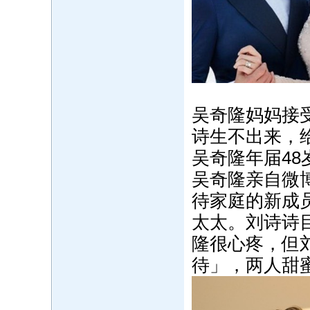
吴奇隆妈妈接
诗生不出来，
吴奇隆年届4
吴奇隆亲自微
待家庭的新成
太太。刘诗诗
隆很心疼，但
待」，两人甜