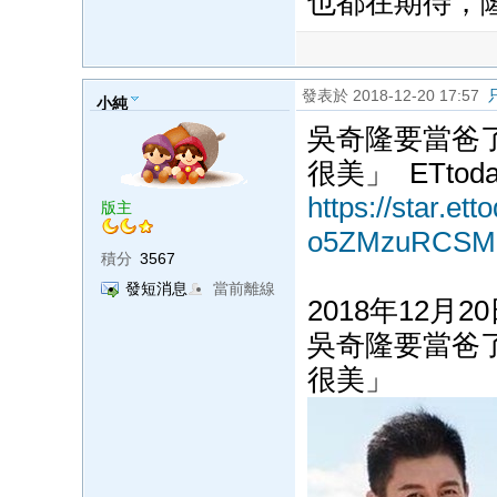
也都在期待，
發表於 2018-12-20 17:57
小純
吳奇隆要當爸
很美」 ETtod
https://star.ett
版主
o5ZMzuRCSM
積分
3567
發短消息
當前離線
2018年12月20日
吳奇隆要當爸
很美」