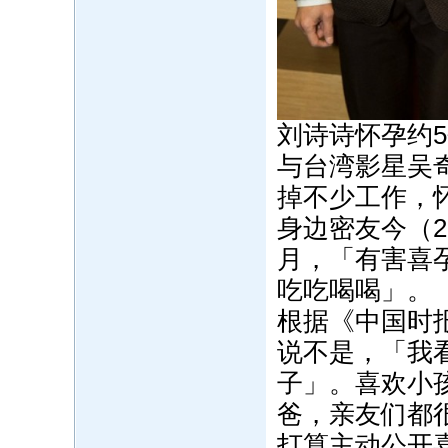
刘诗诗怀孕约5
与台湾影星吴
掉不少工作，
身边密友今（2
月，「有害喜
吃吃喝喝」。
根据《中国时
说不是，「我
子」。喜欢小
爸，亲友们都
打算主动公开