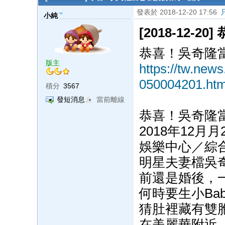
發表於 2018-12-20 17:56
小純
[2018-12-
恭喜！吳奇隆當爸
版主
https://tw.ne
050004201.htm
積分
3567
發短消息
當前離線
恭喜！吳奇隆當
2018年12月月2
娛樂中心／綜
明星夫妻檔吳
前還是婚後，
何時要生小Ba
猜肚裡藏有雙
在美麗華附近