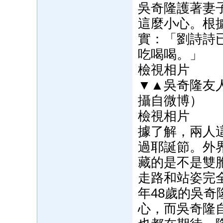
吳奇隆護著妻
這麼小心。根
實：「劉詩詩
吃喝喝。」
檢視相片
▼▲吳奇隆友
攝自微博）
檢視相片
據了解，兩人
過耶誕節。外
藏的是不是雙
走路和站姿完
年48歲的吳
心，而吳奇隆