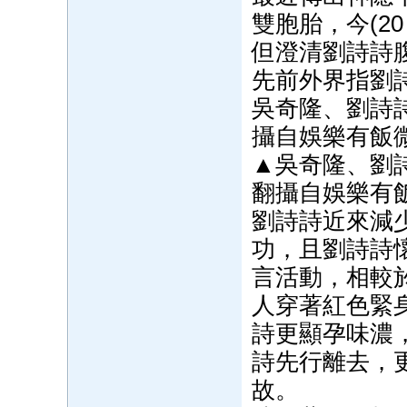
雙胞胎，今(2
但澄清劉詩詩
先前外界指劉
吳奇隆、劉詩
攝自娛樂有飯
▲吳奇隆、劉
翻攝自娛樂有
劉詩詩近來減
功，且劉詩詩
言活動，相較
人穿著紅色緊
詩更顯孕味濃
詩先行離去，
故。