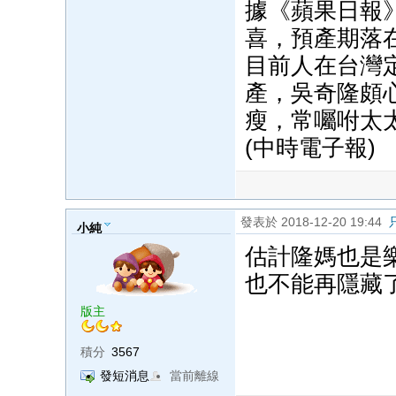
據《蘋果日報
喜，預產期落
目前人在台灣
產，吳奇隆頗
瘦，常囑咐太
(中時電子報)
發表於 2018-12-20 19:44
小純
估計隆媽也是
也不能再隱藏
版主
積分
3567
發短消息
當前離線