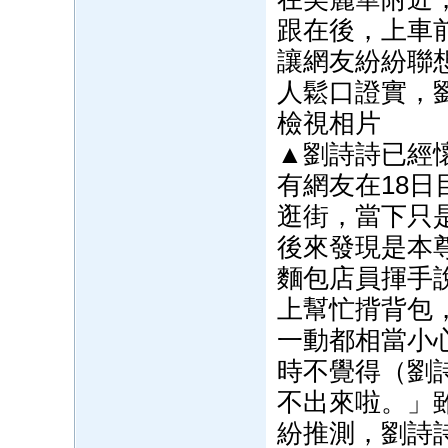
跟在後，上車
讓網友紛紛聯
人鬆口證實，
檢視相片
▲劉詩詩已經
有網友在18
逛街，當下只
後來發現是本
麵包店員揮手
上幫忙揹背包
一動都相當小
時不覺得（劉
不出來啦。」
紛推測，劉詩