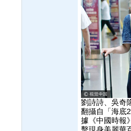
劉詩詩、吳奇
翻攝自「海底2
據《中國時報
擊現身美麗華