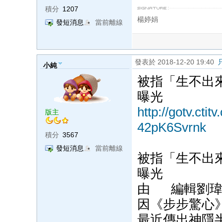
積分
1207
楊婷娟
發短消息
當前離線
發表於 2018-12-20 19:40
小純
被指「生不出
曝光
http://gotv.cti
版主
42pK6Svrnk
積分
3567
發短消息
當前離線
被指「生不出
曝光
由 編輯劉瑋群於
因《步步驚心
最近傳出神隱