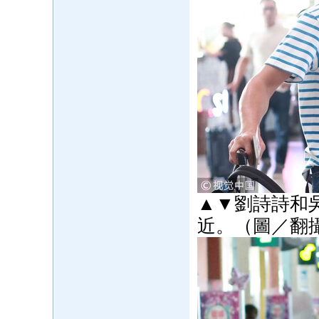
▲▼劉詩詩和
近。（圖／翻攝