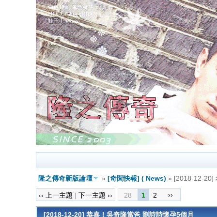
隆之傳奇新版論壇
»
[奇聞快報] ( News)
» [2018-12
››
‹‹ 上一主題
|
下一主題 ››
28
1
2
[2018-12-20] 恭喜！吳奇隆當爸 劉詩詩懷孕5個月