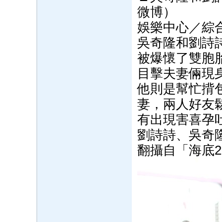
微博）
娛樂中心／綜
吳奇隆和劉詩
被爆懷了雙胞
目擊夫妻倆現
他則是幫忙揹
妻，兩人好友
有出現害喜孕
劉詩詩、吳奇
翻攝自「海底2