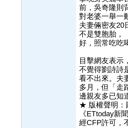
前，吳奇隆則
對老婆一舉一
夫妻倆密友2
不是雙胞胎，
好，照常吃吃
目擊網友表示
不覺得劉詩詩
看不出來。夫
多月，但「走
邊親友多已知
★ 版權聲明：
《ETtoda
經CFP許可