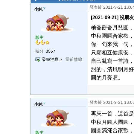
發表於 2021-9-21 13:
小純
[2021-09-21] 
柚香餅香月兒圓，
中秋團圓合家歡，
版主
你一句來我一句，
積分
3567
只願相互健康安．
發短消息
當前離線
自己亂寫一首詩，
甜的，清風明月好
圓的月亮喔。
發表於 2021-9-21 13:
小純
再來一首，這首是
中秋月圓人團圓，
圓圓滿滿合家歡，
版主