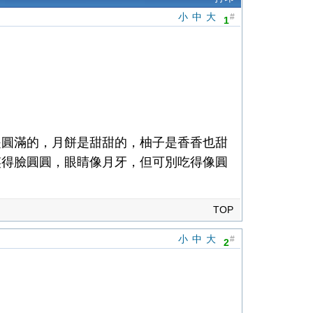
小
中
大
#
1
是圓滿的，月餅是甜甜的，柚子是香香也甜
笑得臉圓圓，眼睛像月牙，但可別吃得像圓
TOP
小
中
大
#
2