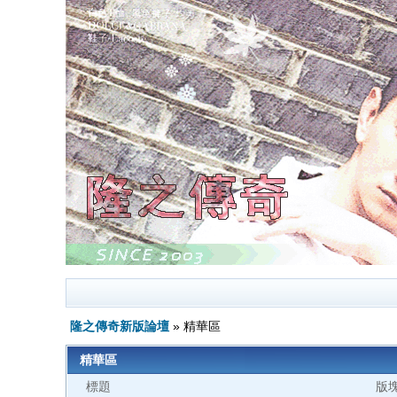
隆之傳奇新版論壇
» 精華區
精華區
標題
版