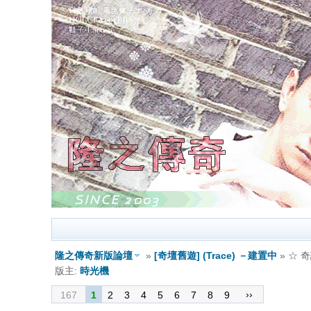
隆之傳奇新版論壇
»
[奇壇舊遊] (Trace) －建置中
» ☆ 
版主:
時光機
››
167
1
2
3
4
5
6
7
8
9