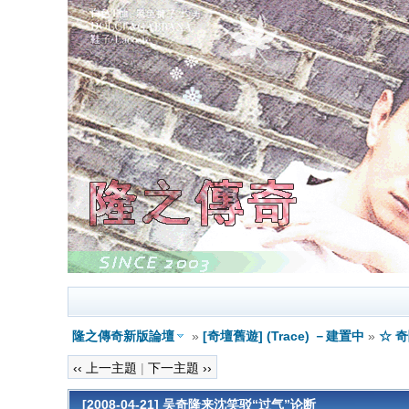
隆之傳奇新版論壇
»
[奇壇舊遊] (Trace) －建置中
»
☆ 
‹‹ 上一主題
|
下一主題 ››
[2008-04-21] 吴奇隆来沈笑驳“过气”论断