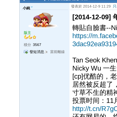
發表於 2014-12-9 11:29
只
小純
[2014-12-
轉貼自臉書--N
版主
https://m.face
3dac92ea9319
積分
3567
發短消息
當前離線
Tan Seok Kheng
Nicky Wu 
[cp]优酷的，
居然被反超了
寸草不生的精
投票时间：11月
http://t.cn/R7
还有网易的，