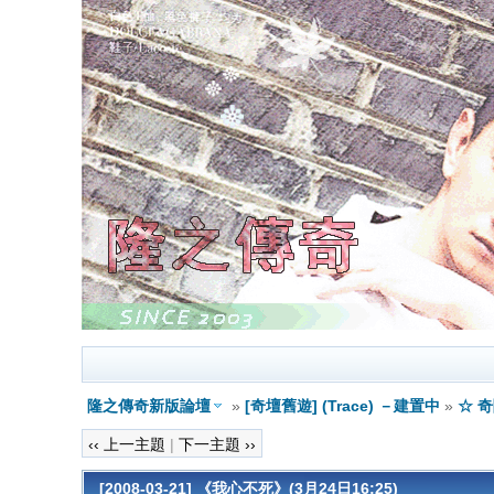
隆之傳奇新版論壇
»
[奇壇舊遊] (Trace) －建置中
»
☆ 
‹‹ 上一主題
|
下一主題 ››
[2008-03-21] 《我心不死》(3月24日16:25)