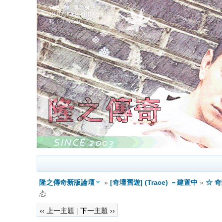
隆之傳奇新版論壇
»
[奇壇舊遊] (Trace) －建置中
»
☆ 
态
‹‹ 上一主題
|
下一主題 ››