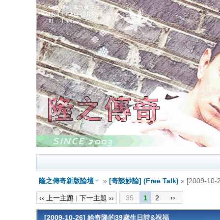
隆之傳奇新版論壇
»
[奇談妙論] (Free Talk)
» [2009-
››
‹‹ 上一主題
|
下一主題 ››
35
1
2
[2009-10-26] 給奇隆的39歲生日詩&祝福