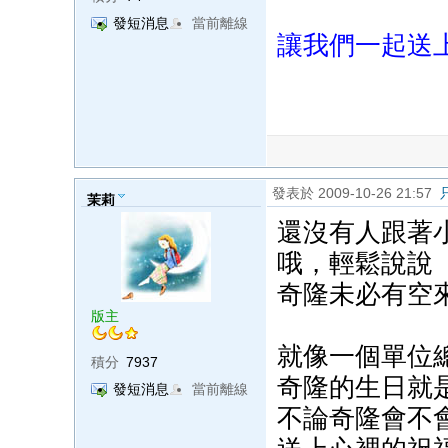
發短消息
當前離線
讓我們一起送
發表於 2009-10-26 21:57
茉莉
還沒有人跟著
哦，輕鬆說說
奇隆未必有空
版主
就像一個單位
積分
7937
奇隆的生日就
發短消息
當前離線
不論奇隆會不