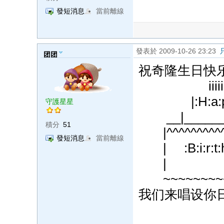
發短消息
當前離線
發表於 2009-10-26 23:23
团团
祝奇隆生日快
iiiiiiii
|:H:a:p:p
守護星星
__|_______
積分
51
|^^^^^^^^^^^
發短消息
當前離線
| :B:i:r:t:h
|
~~~~~~~~~
我们来唱设你日