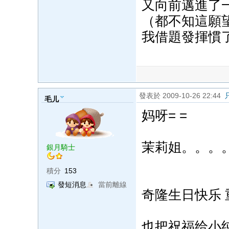
又向前邁進了
（都不知這願
我借題發揮慣
發表於 2009-10-26 22:44
毛儿
妈呀= =
茉莉姐。。。
銀月騎士
積分
153
發短消息
當前離線
奇隆生日快乐 
也把祝福给小