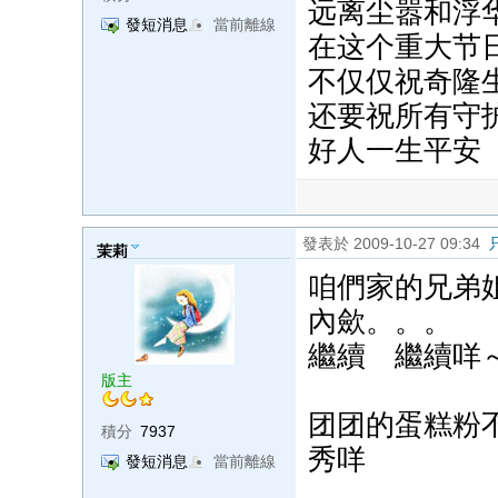
远离尘嚣和浮
發短消息
當前離線
在这个重大节
不仅仅祝奇隆
还要祝所有守
好人一生平安
發表於 2009-10-27 09:34
茉莉
咱們家的兄弟
內歛。。。
繼續 繼續咩
版主
团团的蛋糕粉
積分
7937
秀咩
發短消息
當前離線