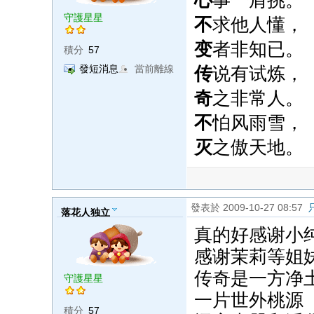
心
事一肩挑。
守護星星
不
求他人懂，
变
者非知已。
積分
57
传
说有试炼，
發短消息
當前離線
奇
之非常人。
不
怕风雨雪，
灭
之傲天地。
發表於 2009-10-27 08:57
落花人独立
真的好感谢小
感谢茉莉等姐
传奇是一方净
守護星星
一片世外桃源
積分
57