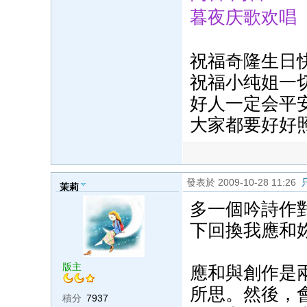
暮夜庆歌欢唱
祝福奇隆生日
祝福小纯姐一
好人一定会平
大家都要好好
發表於 2009-10-28 11:26
茉莉
多一個吟詩作
下回換我應和
版主
應和與創作是
所思。然後，
積分
7937