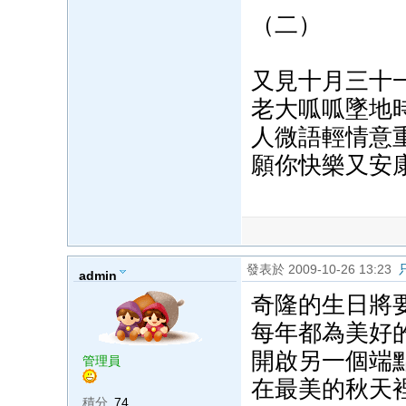
（二）
又見十月三十
老大呱呱墜地
人微語輕情意
願你快樂又安
發表於 2009-10-26 13:23
admin
奇隆的生日將
每年都為美好
開啟另一個端
管理員
在最美的秋天
積分
74