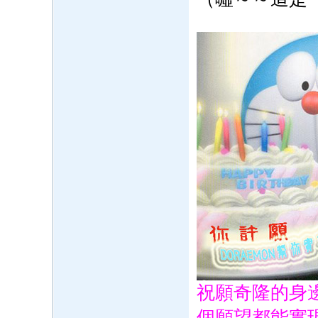
祝願奇隆的身
個願望都能實