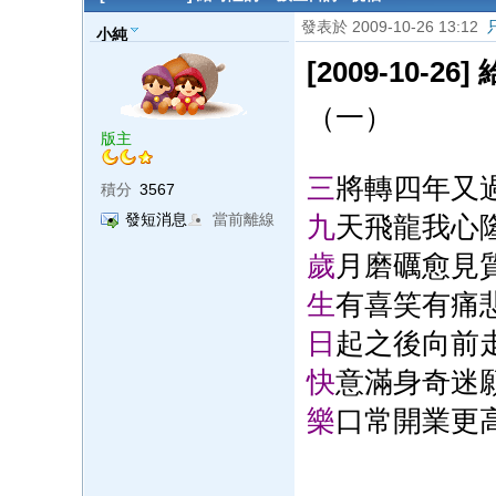
發表於 2009-10-26 13:12
小純
[2009-10-
（一）
版主
三
將轉四年又
積分
3567
九
天飛龍我心
發短消息
當前離線
歲
月磨礪愈見
生
有喜笑有痛
日
起之後向前
快
意滿身奇迷
樂
口常開業更