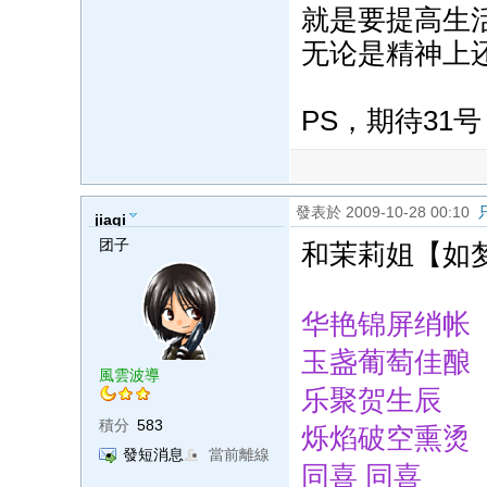
就是要提高生
无论是精神上还
PS，期待31号
發表於 2009-10-28 00:10
jiaqi
团子
和茉莉姐【如
华艳锦屏绡帐
玉盏葡萄佳酿
風雲波導
乐聚贺生辰
積分
583
烁焰破空熏烫
發短消息
當前離線
同喜 同喜