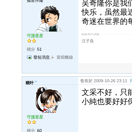
孤星伴隆
吴奇隆你是我们
快乐，虽然最
奇迷在世界的
守護星星
汪子良
積分
51
發短消息
當前離線
發表於 2009-10-26 23:11
晓叶
文采不好，只
小純也要好好
守護星星
積分
60