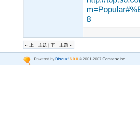
m=Popular#
8
‹‹ 上一主題
|
下一主題 ››
Powered by
Discuz!
6.0.0
© 2001-2007
Comsenz Inc.